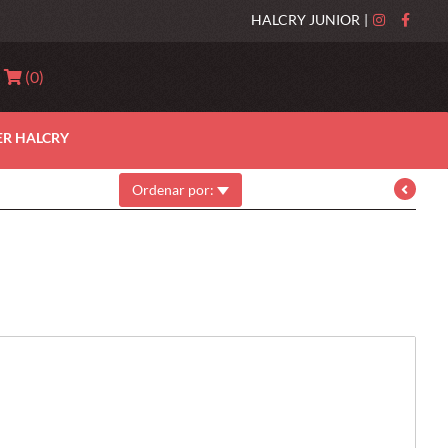
HALCRY JUNIOR
|
(
0
)
ER HALCRY
Ordenar por: