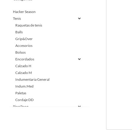
Hacker Season
Tenis
Raquetas de tenis
Balls
Grip&Over
Accesorios
Bolsos
Encordados
Calzado H
Calzado M
Indumentaria General
Indum.Med
Paletas
Cordaje DD
Ping Pong
Hockey
Squash
Padel