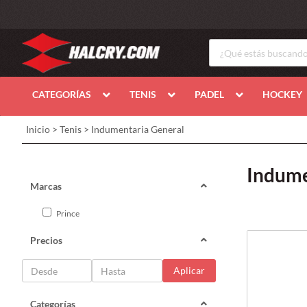
CATEGORÍAS
TENIS
PADEL
HOCKEY
Inicio
>
Tenis
>
Indumentaria General
Indume
Marcas
Prince
Precios
Aplicar
Categorías