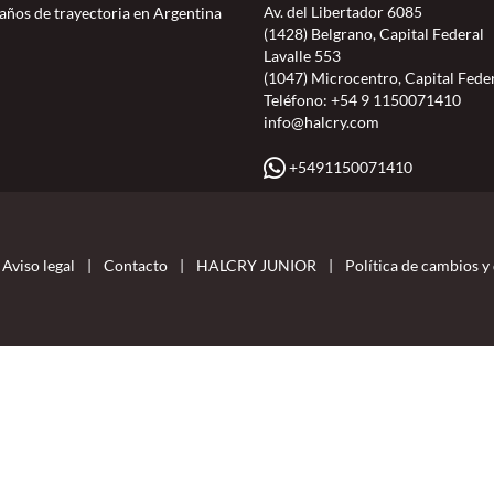
Av. del Libertador 6085
 años de trayectoria en Argentina
(1428) Belgrano, Capital Federal
Lavalle 553
(1047) Microcentro, Capital Fede
Teléfono:
+54 9 1150071410
info@halcry.com
+5491150071410
Aviso legal
|
Contacto
|
HALCRY JUNIOR
|
Política de cambios y