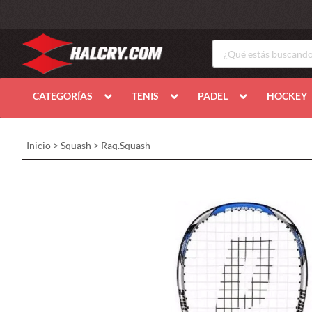
CATEGORÍAS
TENIS
PADEL
HOCKEY
Inicio
>
Squash
>
Raq.Squash