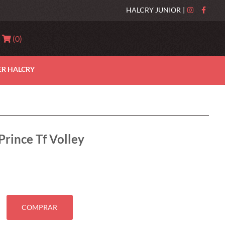
HALCRY JUNIOR
|
(
0
)
ER HALCRY
rince Tf Volley
COMPRAR