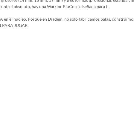
grosores (14 mm, 16 mm, 19 mm) y tres formas (profesional, estándar, má
 control absoluto, hay una Warrior BluCore diseñada para ti.
 el núcleo. Porque en Diadem, no solo fabricamos palas, construimos co
VEN PARA JUGAR.