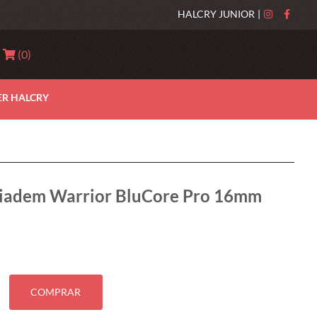
HALCRY JUNIOR
|
(
0
)
ER HALCRY
 Diadem Warrior BluCore Pro 16mm
COMPRAR