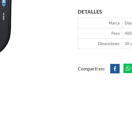
DETALLES
Marca
Dia
Peso
400
Dimensiones
30 c
Compartí en: