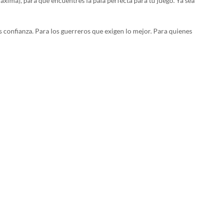
xima), para que encuentres la pala perfecta para tu juego. Ya sea
nfianza. Para los guerreros que exigen lo mejor. Para quienes