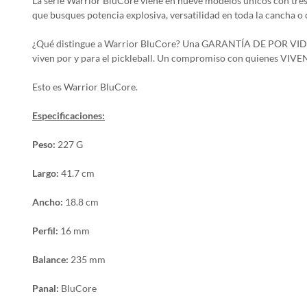
La serie Warrior BluCore viene en nueve modelos únicos con tres 
que busques potencia explosiva, versatilidad en toda la cancha o
¿Qué distingue a Warrior BluCore? Una GARANTÍA DE POR VIDA en
viven por y para el pickleball. Un compromiso con quienes VI
Esto es Warrior BluCore.
Especificaciones:
Peso:
227 G
Largo:
41.7 cm
Ancho:
18.8 cm
Perfil:
16 mm
Balance:
235 mm
Panal:
BluCore