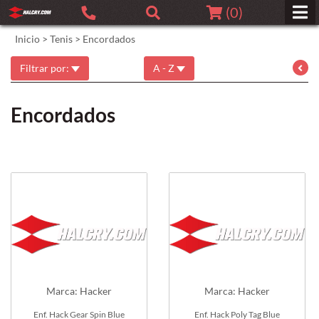
(
0
)
Inicio
>
Tenis
>
Encordados
Filtrar por:
A - Z
Encordados
Marca: Hacker
Marca: Hacker
Enf. Hack Gear Spin Blue
Enf. Hack Poly Tag Blue